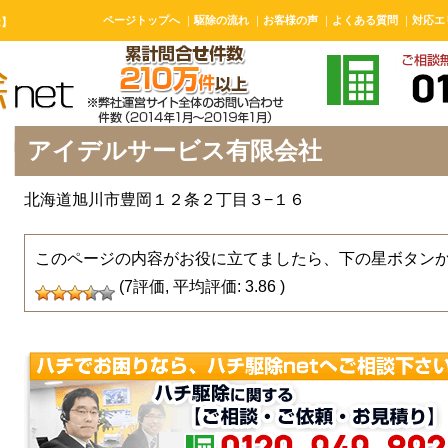
ページトップへ
｜
駆除の流れ
｜
お客様の声
｜
よくある質問
｜
対応エ
t】
アイデルサービス有限会社
北海道旭川市豊岡１２条２丁目３−１６
このページの内容がお役に立てましたら、下の星ボタン
(
7
評価, 平均評価:
3.86
)