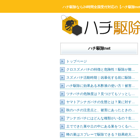
ハチ駆除なら24時間全国受付対応の【ハチ駆除ne
ハチ駆除net
トップページ
クロスズメバチの特徴と危険性！駆除が難…
スズメバチ活動時期｜凶暴化する前に駆除…
ハチ駆除に効果ある木酢液の使い方！被害…
ツチバチの危険度は？見つけてもソッとし…
ヤマトアシナガバチの生態とは？巣に対す…
秋のハチの注意点と、被害にあったときの…
アシナガバチにはどんな種類がいるの？生…
土でできた巣や土の中にある巣をつくるハ…
蜂の巣はスプレーで駆除できる？効果絶大…