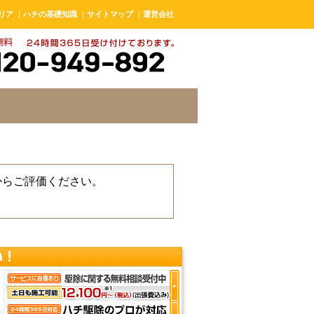
リア
｜
ハチの基礎知識
｜
サイトマップ
｜
運営会社
からご評価ください。