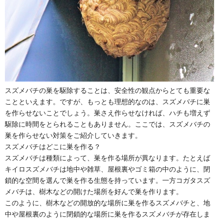
スズメバチの巣を駆除することは、安全性の観点からとても重要な
ことといえます。ですが、もっとも理想的なのは、スズメバチに巣
を作らせないことでしょう。巣さえ作らせなければ、ハチも増えず
駆除に時間をとられることもありません。ここでは、スズメバチの
巣を作らせない対策をご紹介していきます。
スズメバチはどこに巣を作る？
スズメバチは種類によって、巣を作る場所が異なります。たとえば
キイロスズメバチは地中や雑草、屋根裏やゴミ箱の中のように、閉
鎖的な空間を選んで巣を作る生態を持っています。一方コガタスズ
メバチは、樹木などの開けた場所を好んで巣を作ります。
このように、樹木などの開放的な場所に巣を作るスズメバチと、地
中や屋根裏のように閉鎖的な場所に巣を作るスズメバチが存在しま