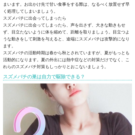
まいます。お出かけ先で甘い食事をする際は、なるべく放置せず早
く処理してしまいましょう。
スズメバチに出会ってしまったら
スズメバチに出会ってしまったら、声を出さず、大きな動きもせ
ず、目立たないように体を縮めて、距離を取りましょう。目立つよ
うな動きをして刺激を与えると、途端にスズメバチは攻撃的になり
ます。
スズメバチの活動時期は春から秋とされていますが、夏がもっとも
活動的になります。夏の外出には熱中症などの対策だけでなく、こ
れらのスズメバチ対策もしっかりとおこないましょう。
スズメバチの巣は自力で駆除できる？