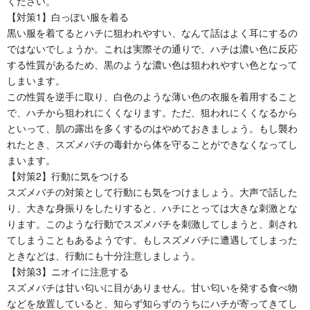
ください。
【対策1】白っぽい服を着る
黒い服を着てるとハチに狙われやすい、なんて話はよく耳にするの
ではないでしょうか。これは実際その通りで、ハチは濃い色に反応
する性質があるため、黒のような濃い色は狙われやすい色となって
しまいます。
この性質を逆手に取り、白色のような薄い色の衣服を着用すること
で、ハチから狙われにくくなります。ただ、狙われにくくなるから
といって、肌の露出を多くするのはやめておきましょう。もし襲わ
れたとき、スズメバチの毒針から体を守ることができなくなってし
まいます。
【対策2】行動に気をつける
スズメバチの対策として行動にも気をつけましょう。大声で話した
り、大きな身振りをしたりすると、ハチにとっては大きな刺激とな
ります。このような行動でスズメバチを刺激してしまうと、刺され
てしまうこともあるようです。もしスズメバチに遭遇してしまった
ときなどは、行動にも十分注意しましょう。
【対策3】ニオイに注意する
スズメバチは甘い匂いに目がありません。甘い匂いを発する食べ物
などを放置していると、知らず知らずのうちにハチが寄ってきてし