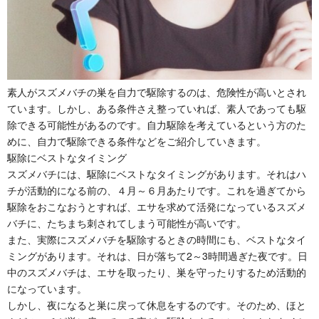
素人がスズメバチの巣を自力で駆除するのは、危険性が高いとされ
ています。しかし、ある条件さえ整っていれば、素人であっても駆
除できる可能性があるのです。自力駆除を考えているという方のた
めに、自力で駆除できる条件などをご紹介していきます。
駆除にベストなタイミング
スズメバチには、駆除にベストなタイミングがあります。それはハ
チが活動的になる前の、４月～６月あたりです。これを過ぎてから
駆除をおこなおうとすれば、エサを求めて活発になっているスズメ
バチに、たちまち刺されてしまう可能性が高いです。
また、実際にスズメバチを駆除するときの時間にも、ベストなタイ
ミングがあります。それは、日が落ちて2～3時間過ぎた夜です。日
中のスズメバチは、エサを取ったり、巣を守ったりするため活動的
になっています。
しかし、夜になると巣に戻って休息をするのです。そのため、ほと