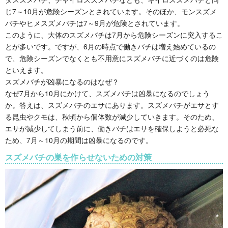
じ7～10月が危険シーズンとされています。そのほか、モンスズメ
バチやヒメスズメバチは7～9月が危険とされています。
このように、大体のスズメバチは7月から危険シーズンに突入するこ
とが多いです。ですが、6月の時点で働きバチは増え始めているの
で、危険シーズンでなくとも不用意にスズメバチに近づくのは危険
といえます。
スズメバチが凶暴になるのはなぜ？
なぜ7月から10月にかけて、スズメバチは凶暴になるのでしょう
か。答えは、スズメバチのエサにあります。スズメバチがエサとす
る昆虫やクモは、秋頃から個体数が減少していきます。そのため、
エサが減少してしまう前に、働きバチはエサを確保しようと必死な
ため、7月～10月の期間は凶暴になるのです。
スズメバチの巣を作らせないための対策