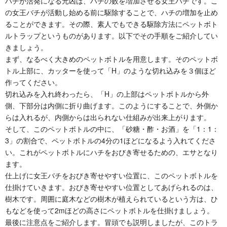
ハチが活発になる元凶は、ハチの数を増加させる女王バチです。こ
の女王バチが活動し始める前に駆除することで、ハチの増加を止め
ることができます。その際、素人でもできる駆除方法にペットボト
ルトラップというものがあります。以下でその手順をご紹介してい
きましょう。
まず、なるべく大きめのペットボトルを用意します。そのペットボ
トル上部に、カッターを使って「H」のような切れ込みを３個ほど
作ってください。
切れ込みを入れ終わったら、「H」の上部はペットボトルから外
側、下部分は内側に折り曲げます。このようにすることで、外側か
らは入れるが、内側からは出られない仕組みが出来上がります。
そして、このペットボトルの中に、「砂糖・酢・お酒」を「1：1：
3」の割合で、ペットボトルの4分の1ほどになるよう入れてくださ
い。これがペットボトルにハチをおびき寄せるための、エサとなり
ます。
仕上げに女王バチをおびき寄せやすい位置に、このペットボトルを
仕掛けていきます。おびき寄せやすい位置としてあげられるのは、
樹木です。周囲に庭木などの樹木が植えられているという方は、ひ
もなどを使って2mほどの高さにペットボトルを仕掛けましょう。
最後に注意点をご紹介します。冒頭でも説明しましたが、このトラ