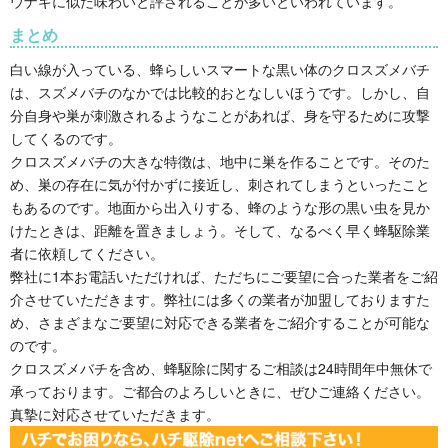
ウナギに似た味わいと評されることが多いといわれています。
まとめ
白い線が入っている、蜂らしいスマートな黒い体のクロスズメバチ
は、スズメバチのなかでは比較的おとなしいほうです。しかし、自
分自身や巣が刺激されるようなことがあれば、身を守るために攻撃
してくるのです。
クロスズメバチの大きな特徴は、地中に巣を作ることです。そのた
め、巣の存在に気が付かずに接近し、刺されてしまうといったこと
もあるのです。地面から出入りする、蜂のような形の黒い虫を見か
けたときは、距離を置きましょう。そして、なるべく早く蜂駆除業
者に依頼してください。
弊社に1本お電話いただければ、ただちにご要望に合った業者をご紹
介させていただきます。弊社には多くの業者が加盟しておりますた
め、さまざまなご要望に対応できる業者をご紹介することが可能な
のです。
クロスズメバチを含め、蜂駆除に関するご相談は24時間年中無休で
承っております。ご都合のよろしいときに、ぜひご連絡ください。
真摯に対応させていただきます。