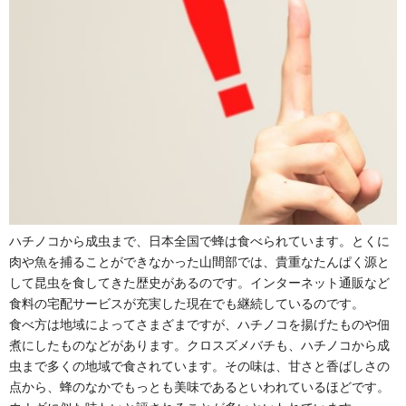
ハチノコから成虫まで、日本全国で蜂は食べられています。とくに
肉や魚を捕ることができなかった山間部では、貴重なたんぱく源と
して昆虫を食してきた歴史があるのです。インターネット通販など
食料の宅配サービスが充実した現在でも継続しているのです。
食べ方は地域によってさまざまですが、ハチノコを揚げたものや佃
煮にしたものなどがあります。クロスズメバチも、ハチノコから成
虫まで多くの地域で食されています。その味は、甘さと香ばしさの
点から、蜂のなかでもっとも美味であるといわれているほどです。