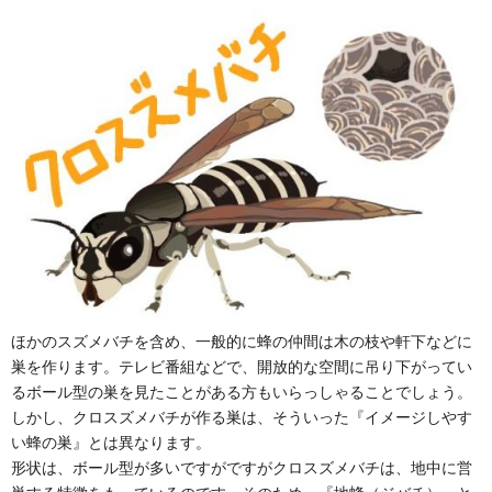
ほかのスズメバチを含め、一般的に蜂の仲間は木の枝や軒下などに
巣を作ります。テレビ番組などで、開放的な空間に吊り下がってい
るボール型の巣を見たことがある方もいらっしゃることでしょう。
しかし、クロスズメバチが作る巣は、そういった『イメージしやす
い蜂の巣』とは異なります。
形状は、ボール型が多いですがですがクロスズメバチは、地中に営
巣する特徴をもっているのです。そのため、『地蜂（ジバチ）』と