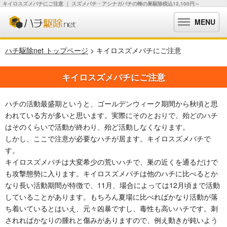
キイロスズメバチにご注意 ｜ スズメバチ・アシナガバチの蜂の巣駆除税込12,100円～
MENU
ハチ駆除net トップページ
> キイロスズメバチにご注意
キイロスズメバチにご注意
ハチの活動最盛期というと、ゴールデンウィーク期間から秋頃と思
われている方が多いと思います。実際にそのとおりで、殆どのハチ
はそのくらいで活動が終わり、殆ど活動しなくなります。
しかし、ここで注意が必要なハチが居ます。キイロスズメバチで
す。
キイロスズメバチは大変希少の荒いハチで、巣の近くを通るだけで
も攻撃態勢に入ります。キイロスズメバチは他のハチに比べるとか
なり長い活動期間が特徴で、11月、場合によっては12月頃まで活動
していることがあります。もちろん夏場に比べればかなり活動が落
ち着いているとはいえ、元々凶暴ですし、毒性も高いハチです。刺
されればかなりの腫れと傷みがありますので、例え動きが鈍いよう