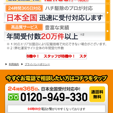
利用規約
プライバシーポリシー
04時09分
電話が繋がりやすくなっております