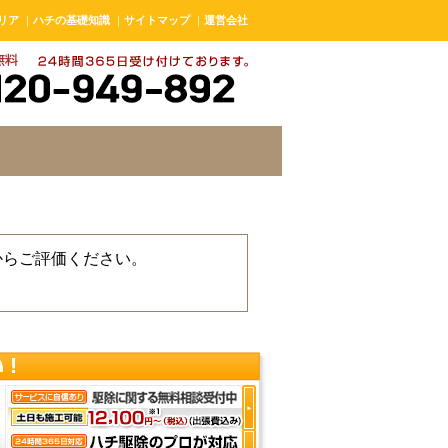
リア
｜
ハチの基礎知識
｜
サイトマップ
｜
運営会社
からご評価ください。