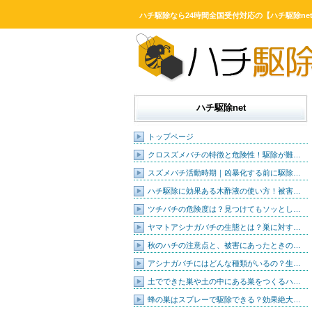
ハチ駆除なら24時間全国受付対応の【ハチ駆除ne
ハチ駆除net
トップページ
クロスズメバチの特徴と危険性！駆除が難…
スズメバチ活動時期｜凶暴化する前に駆除…
ハチ駆除に効果ある木酢液の使い方！被害…
ツチバチの危険度は？見つけてもソッとし…
ヤマトアシナガバチの生態とは？巣に対す…
秋のハチの注意点と、被害にあったときの…
アシナガバチにはどんな種類がいるの？生…
土でできた巣や土の中にある巣をつくるハ…
蜂の巣はスプレーで駆除できる？効果絶大…