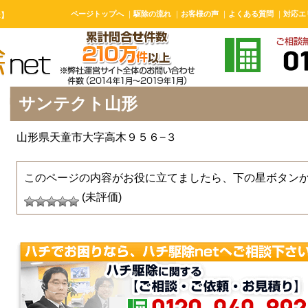
ページトップへ
｜
駆除の流れ
｜
お客様の声
｜
よくある質問
｜
対応エ
t】
サンテクト山形
山形県天童市大字高木９５６−３
このページの内容がお役に立てましたら、下の星ボタン
(未評価)