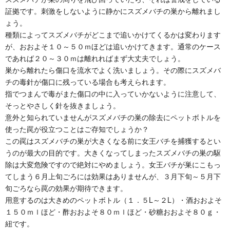
証拠です。刺激をしないように静かにスズメバチの巣から離れまし
ょう。
種類によってスズメバチがどこまで追いかけてくるかは変わります
が、おおよそ１０～５０ｍほどは追いかけてきます。通常のケース
であれば２０～３０ｍは離れればまず大丈夫でしょう。
巣から離れたら傷口を流水でよく洗いましょう。その際にスズメバ
チの毒針が傷口に残っている場合も考えられます。
指でつまんで毒がまた傷口の中に入っていかないように注意して、
そっとやさしく針を抜きましょう。
意外と知られていませんがスズメバチの巣の除去にペットボトルを
使った罠が役立つことはご存知でしょうか？
この罠はスズメバチの巣が大きくなる前に女王バチを捕獲するとい
うのが最大の目的です。大きくなってしまったスズメバチの巣の駆
除は大変危険ですので絶対にやめましょう。女王バチが巣にこもっ
てしまう６月上旬ごろには効果はありませんが、３月下旬～５月下
旬ごろなら罠の効果が期待できます。
用意するのは大きめのペットボトル（１．５L～２L）・酒おおよそ
１５０ｍｌほど・酢おおよそ８０ｍｌほど・砂糖おおよそ８０ｇ・
紐です。