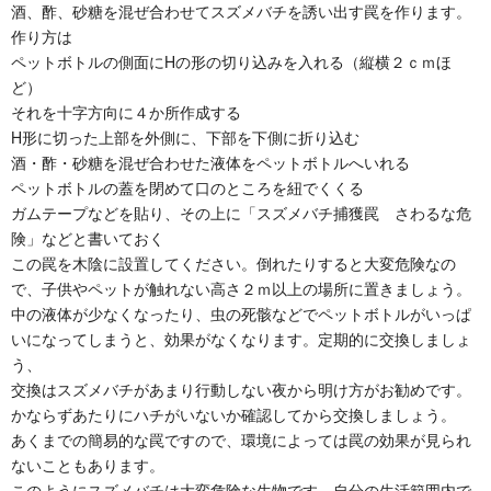
酒、酢、砂糖を混ぜ合わせてスズメバチを誘い出す罠を作ります。
作り方は
ペットボトルの側面にHの形の切り込みを入れる（縦横２ｃｍほ
ど）
それを十字方向に４か所作成する
H形に切った上部を外側に、下部を下側に折り込む
酒・酢・砂糖を混ぜ合わせた液体をペットボトルへいれる
ペットボトルの蓋を閉めて口のところを紐でくくる
ガムテープなどを貼り、その上に「スズメバチ捕獲罠 さわるな危
険」などと書いておく
この罠を木陰に設置してください。倒れたりすると大変危険なの
で、子供やペットが触れない高さ２ｍ以上の場所に置きましょう。
中の液体が少なくなったり、虫の死骸などでペットボトルがいっぱ
いになってしまうと、効果がなくなります。定期的に交換しましょ
う、
交換はスズメバチがあまり行動しない夜から明け方がお勧めです。
かならずあたりにハチがいないか確認してから交換しましょう。
あくまでの簡易的な罠ですので、環境によっては罠の効果が見られ
ないこともあります。
このようにスズメバチは大変危険な生物です。自分の生活範囲内で