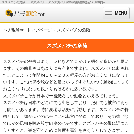
スズメバチの危険 ｜ スズメバチ・アシナガバチの蜂の巣駆除税込12,100円～
MENU
ハチ駆除net トップページ
> スズメバチの危険
スズメバチの危険
スズメバチの被害はよくテレビなどで見かける機会が多いかと思い
ます。その凶暴さはあまりにも有名ですよね。スズメバチに刺され
たことによって年間約１０～２０人程度の方がお亡くなりになって
います。これは熊や蛇など凶暴といってすぐ思いつく動物によって
お亡くなりになった数よりもはるかに多い数です。
スズメバチこそが日本で一番恐ろしい動物といえるでしょう。
スズメバチは日本のどこにでも生息しており、だれでも被害にあう
可能性があります。特に夏場は活発に活動します。スズメバチの特
徴として、顎がほかのハチに比べ非常に発達しており、その強い顎
でほかの昆虫を噛み殺す肉食のハチです。スズメバチの巣に近づこ
うとすると、巣を守るために何度も毒針をさそうとしてきます。ミ