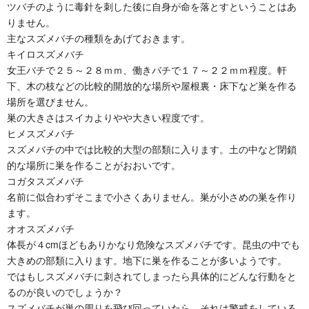
ツバチのように毒針を刺した後に自身が命を落とすということはあ
りません。
主なスズメバチの種類をあげておきます。
キイロスズメバチ
女王バチで２５～２８ｍｍ、働きバチで１７～２２ｍｍ程度。軒
下、木の枝などの比較的開放的な場所や屋根裏・床下など巣を作る
場所を選びません。
巣の大きさはスイカよりやや大きい程度です。
ヒメスズメバチ
スズメバチの中では比較的大型の部類に入ります。土の中など閉鎖
的な場所に巣を作ることがおおいです。
コガタスズメバチ
名前に似合わずそこまで小さくありません。巣が小さめの巣を作り
ます。
オオスズメバチ
体長が４cmほどもありかなり危険なスズメバチです。昆虫の中でも
大きめの部類に入ります。地下に巣を作ることが多いようです。
ではもしスズメバチに刺されてしまったら具体的にどんな行動をと
るのが良いのでしょうか？
スズメバチが巣の周りを飛び回っていたら、それは警戒をしている