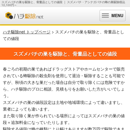
スズメバチの巣を駆除と、骨董品としての値段 ｜ スズメバチ・アシナガバチの蜂の巣駆除税込
12,100円～
MENU
ハチ駆除net トップページ
> スズメバチの巣を駆除と、骨董品とし
ての値段
スズメバチの巣を駆除と、骨董品としての値段
春ごろの初期の巣であればドラッグストアやホームセンターで販売
されている蜂駆除の殺虫剤を使用して退治・駆除することも可能で
すが、秋頃の大きな巣だった場合は自分で取り除くには危険ですか
ら、ハチ駆除のプロに相談、見積もりをお願いした方がいいでしょ
う。
スズメバチの巣の値段設定は土地や地域環境によって違いますし、
業者によっても違います。
また取り除く巣が作られている場所によってはスズメバチの巣の値
段＋追加料金になっていたりします。
駆除する値段は蜂の種類により幅はありますが数万円で駆除できま