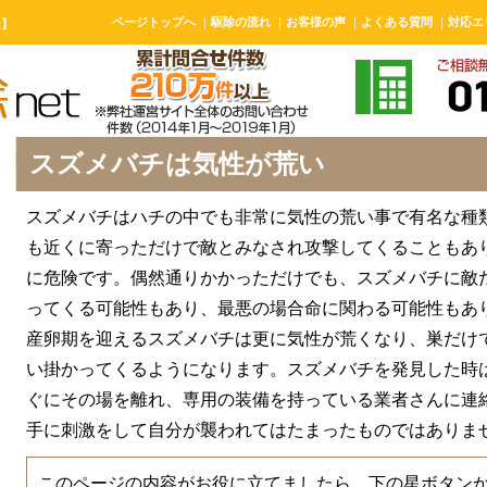
ページトップへ
｜
駆除の流れ
｜
お客様の声
｜
よくある質問
｜
対応エ
t】
スズメバチは気性が荒い
スズメバチはハチの中でも非常に気性の荒い事で有名な種
も近くに寄っただけで敵とみなされ攻撃してくることもあ
に危険です。偶然通りかかっただけでも、スズメバチに敵
ってくる可能性もあり、最悪の場合命に関わる可能性もあ
産卵期を迎えるスズメバチは更に気性が荒くなり、巣だけ
い掛かってくるようになります。スズメバチを発見した時
ぐにその場を離れ、専用の装備を持っている業者さんに連
手に刺激をして自分が襲われてはたまったものではありま
このページの内容がお役に立てましたら、下の星ボタン