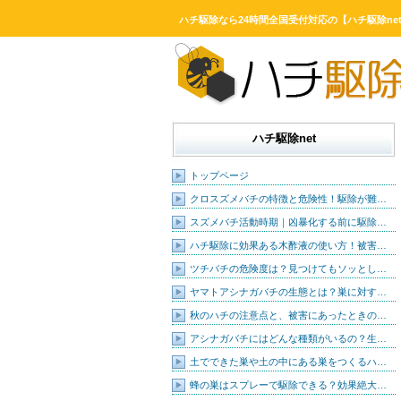
ハチ駆除なら24時間全国受付対応の【ハチ駆除ne
ハチ駆除net
トップページ
クロスズメバチの特徴と危険性！駆除が難…
スズメバチ活動時期｜凶暴化する前に駆除…
ハチ駆除に効果ある木酢液の使い方！被害…
ツチバチの危険度は？見つけてもソッとし…
ヤマトアシナガバチの生態とは？巣に対す…
秋のハチの注意点と、被害にあったときの…
アシナガバチにはどんな種類がいるの？生…
土でできた巣や土の中にある巣をつくるハ…
蜂の巣はスプレーで駆除できる？効果絶大…