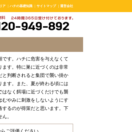
リア
｜
ハチの基礎知識
｜
サイトマップ
｜
運営会社
類です。ハチに危害を与えなくて
ります。特に巣に近づくのは非常
だと判断されると集団で襲い掛か
ります。また、夏が終わる頃には
ではなく餌場に近づくだけでも襲
はむやみに刺激をしないようにす
絡するのが得策だと思います。下
せん。
からご評価ください。