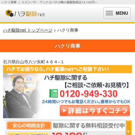
ハクリ商事 ｜ スズメバチ・アシナガバチの蜂の巣駆除税込12,100円～
MENU
ハチ駆除net トップページ
> ハクリ商事
ハクリ商事
石川県白山市八ツ矢町４６４−１