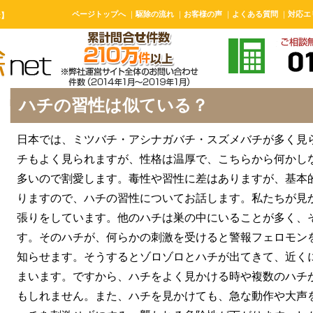
ページトップへ
｜
駆除の流れ
｜
お客様の声
｜
よくある質問
｜
対応エ
t】
ハチの習性は似ている？
日本では、ミツバチ・アシナガバチ・スズメバチが多く見
チもよく見られますが、性格は温厚で、こちらから何かし
多いので割愛します。毒性や習性に差はありますが、基本
りますので、ハチの習性についてお話します。私たちが見
張りをしています。他のハチは巣の中にいることが多く、
す。そのハチが、何らかの刺激を受けると警報フェロモン
知らせます。そうするとゾロゾロとハチが出てきて、近く
まいます。ですから、ハチをよく見かける時や複数のハチ
もしれません。また、ハチを見かけても、急な動作や大声