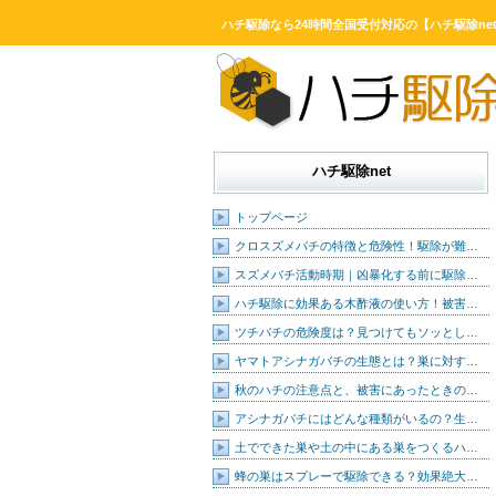
ハチ駆除なら24時間全国受付対応の【ハチ駆除ne
ハチ駆除net
トップページ
クロスズメバチの特徴と危険性！駆除が難…
スズメバチ活動時期｜凶暴化する前に駆除…
ハチ駆除に効果ある木酢液の使い方！被害…
ツチバチの危険度は？見つけてもソッとし…
ヤマトアシナガバチの生態とは？巣に対す…
秋のハチの注意点と、被害にあったときの…
アシナガバチにはどんな種類がいるの？生…
土でできた巣や土の中にある巣をつくるハ…
蜂の巣はスプレーで駆除できる？効果絶大…