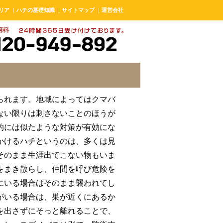
リア
｜
ハチの基礎知識
｜
サイトマップ
｜
運営会社
られます。地域によってはクマバ
ない限りは刺さないことのほうが
的には似たような対策が有効にな
かけるハチというのは、多くは見
そのまま生涯出てこない物もいま
をまき散らし、仲間を呼び危険を
にいる場合はそのまま襲われてし
がいる場合は、巣が近くにあるか
を出さずにそっと離れることで、