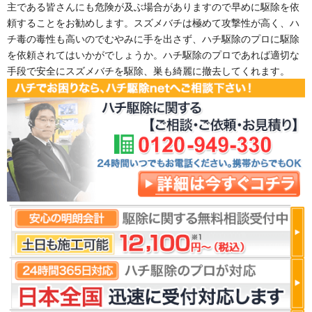
主である皆さんにも危険が及ぶ場合がありますので早めに駆除を依
頼することをお勧めします。スズメバチは極めて攻撃性が高く、ハ
チ毒の毒性も高いのでむやみに手を出さず、ハチ駆除のプロに駆除
を依頼されてはいかがでしょうか。ハチ駆除のプロであれば適切な
手段で安全にスズメバチを駆除、巣も綺麗に撤去してくれます。