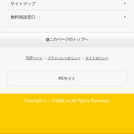
サイトマップ
無料相談窓口
このページのトップへ
TOPページ
プライバシーポリシー
サイトポリシー
PCサイト
Copyright © ハチ駆除net All Rights Reserved.