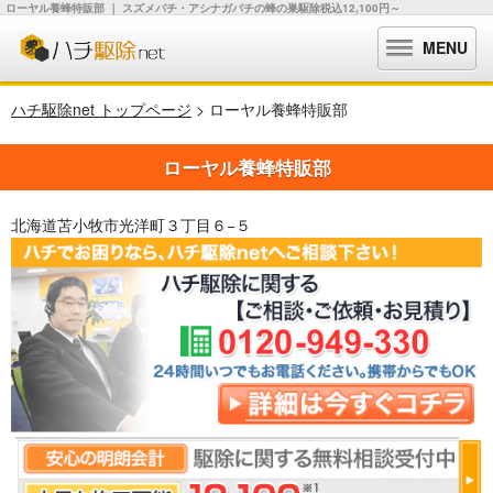
ローヤル養蜂特販部 ｜ スズメバチ・アシナガバチの蜂の巣駆除税込12,100円～
MENU
ハチ駆除net トップページ
> ローヤル養蜂特販部
ローヤル養蜂特販部
北海道苫小牧市光洋町３丁目６−５