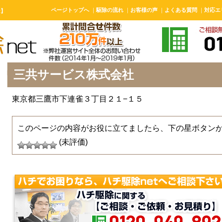
ページトップへ
｜
駆除の流れ
｜
お客様の声
｜
よくある質問
｜
対応エ
t】
三共サービス株式会社
東京都三鷹市下連雀３丁目２１−１５
このページの内容がお役に立てましたら、下の星ボタン
(未評価)