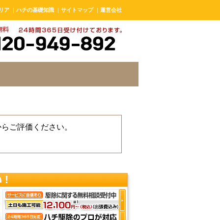
リア
｜
ハチの基礎知識
｜
サイトマップ
｜
運営会社
からご評価ください。