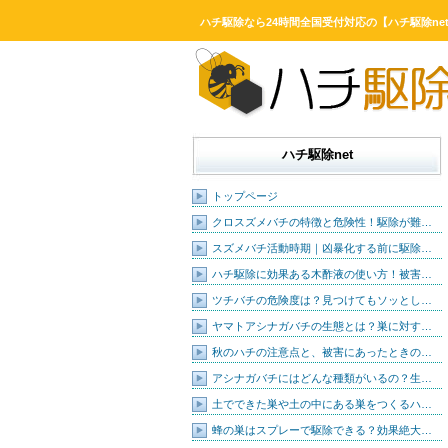
ハチ駆除なら24時間全国受付対応の【ハチ駆除ne
ハチ駆除net
トップページ
クロスズメバチの特徴と危険性！駆除が難…
スズメバチ活動時期｜凶暴化する前に駆除…
ハチ駆除に効果ある木酢液の使い方！被害…
ツチバチの危険度は？見つけてもソッとし…
ヤマトアシナガバチの生態とは？巣に対す…
秋のハチの注意点と、被害にあったときの…
アシナガバチにはどんな種類がいるの？生…
土でできた巣や土の中にある巣をつくるハ…
蜂の巣はスプレーで駆除できる？効果絶大…