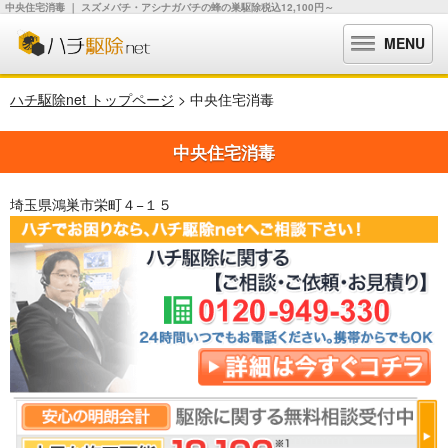
中央住宅消毒 ｜ スズメバチ・アシナガバチの蜂の巣駆除税込12,100円～
MENU
ハチ駆除net トップページ
> 中央住宅消毒
中央住宅消毒
埼玉県鴻巣市栄町４−１５