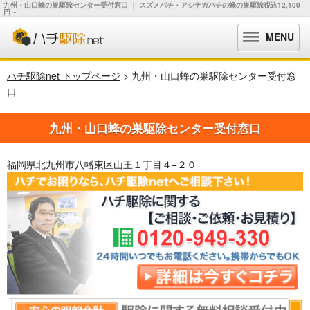
九州・山口蜂の巣駆除センター受付窓口 ｜ スズメバチ・アシナガバチの蜂の巣駆除税込12,100
円～
MENU
ハチ駆除net トップページ
> 九州・山口蜂の巣駆除センター受付窓
口
九州・山口蜂の巣駆除センター受付窓口
福岡県北九州市八幡東区山王１丁目４−２０