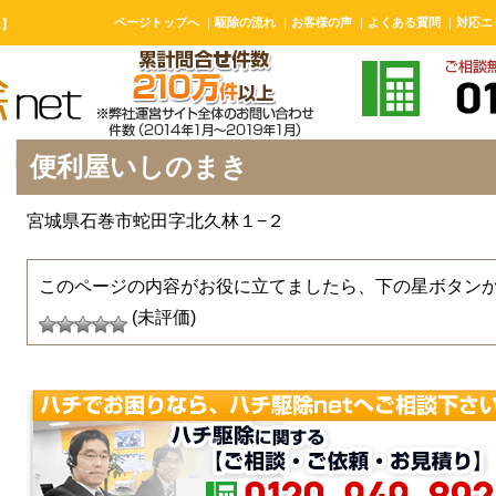
ページトップへ
｜
駆除の流れ
｜
お客様の声
｜
よくある質問
｜
対応エ
t】
便利屋いしのまき
宮城県石巻市蛇田字北久林１−２
このページの内容がお役に立てましたら、下の星ボタン
(未評価)