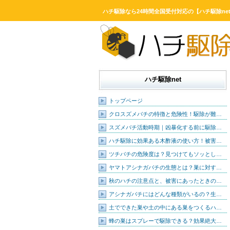
ハチ駆除なら24時間全国受付対応の【ハチ駆除ne
ハチ駆除net
トップページ
クロスズメバチの特徴と危険性！駆除が難…
スズメバチ活動時期｜凶暴化する前に駆除…
ハチ駆除に効果ある木酢液の使い方！被害…
ツチバチの危険度は？見つけてもソッとし…
ヤマトアシナガバチの生態とは？巣に対す…
秋のハチの注意点と、被害にあったときの…
アシナガバチにはどんな種類がいるの？生…
土でできた巣や土の中にある巣をつくるハ…
蜂の巣はスプレーで駆除できる？効果絶大…