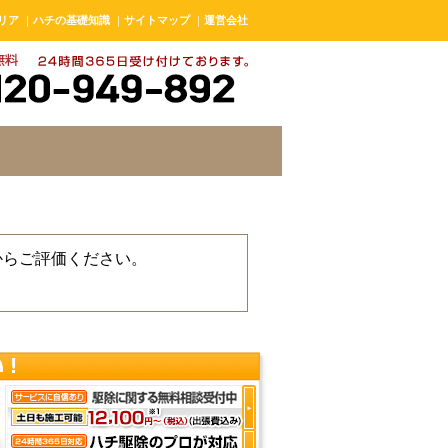
リア
｜
ハチの基礎知識
｜
サイトマップ
｜
運営会社
からご評価ください。