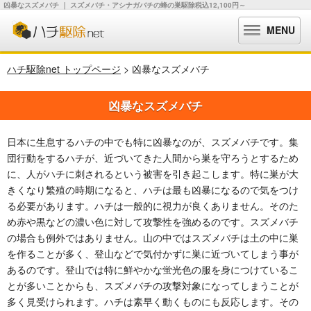
凶暴なスズメバチ ｜ スズメバチ・アシナガバチの蜂の巣駆除税込12,100円～
MENU
ハチ駆除net トップページ
> 凶暴なスズメバチ
凶暴なスズメバチ
日本に生息するハチの中でも特に凶暴なのが、スズメバチです。集
団行動をするハチが、近づいてきた人間から巣を守ろうとするため
に、人がハチに刺されるという被害を引き起こします。特に巣が大
きくなり繁殖の時期になると、ハチは最も凶暴になるので気をつけ
る必要があります。ハチは一般的に視力が良くありません。そのた
め赤や黒などの濃い色に対して攻撃性を強めるのです。スズメバチ
の場合も例外ではありません。山の中ではスズメバチは土の中に巣
を作ることが多く、登山などで気付かずに巣に近づいてしまう事が
あるのです。登山では特に鮮やかな蛍光色の服を身につけているこ
とが多いことからも、スズメバチの攻撃対象になってしまうことが
多く見受けられます。ハチは素早く動くものにも反応します。その