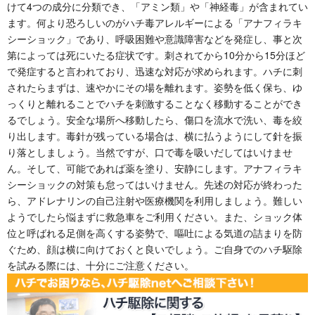
けて4つの成分に分類でき、「アミン類」や「神経毒」が含まれてい
ます。何より恐ろしいのがハチ毒アレルギーによる「アナフィラキ
シーショック」であり、呼吸困難や意識障害などを発症し、事と次
第によっては死にいたる症状です。刺されてから10分から15分ほど
で発症すると言われており、迅速な対応が求められます。ハチに刺
されたらまずは、速やかにその場を離れます。姿勢を低く保ち、ゆ
っくりと離れることでハチを刺激することなく移動することができ
るでしょう。安全な場所へ移動したら、傷口を流水で洗い、毒を絞
り出します。毒針が残っている場合は、横に払うようにして針を振
り落としましょう。当然ですが、口で毒を吸いだしてはいけませ
ん。そして、可能であれば薬を塗り、安静にします。アナフィラキ
シーショックの対策も怠ってはいけません。先述の対応が終わった
ら、アドレナリンの自己注射や医療機関を利用しましょう。難しい
ようでしたら悩まずに救急車をご利用ください。また、ショック体
位と呼ばれる足側を高くする姿勢で、嘔吐による気道の詰まりを防
ぐため、顔は横に向けておくと良いでしょう。ご自身でのハチ駆除
を試みる際には、十分にご注意ください。