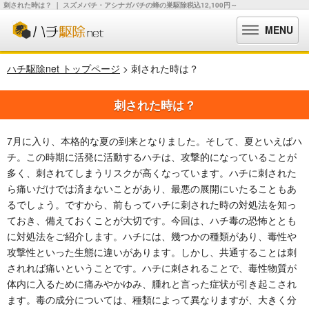
刺された時は？ ｜ スズメバチ・アシナガバチの蜂の巣駆除税込12,100円～
MENU
ハチ駆除net トップページ
> 刺された時は？
刺された時は？
7月に入り、本格的な夏の到来となりました。そして、夏といえばハ
チ。この時期に活発に活動するハチは、攻撃的になっていることが
多く、刺されてしまうリスクが高くなっています。ハチに刺された
ら痛いだけでは済まないことがあり、最悪の展開にいたることもあ
るでしょう。ですから、前もってハチに刺された時の対処法を知っ
ておき、備えておくことが大切です。今回は、ハチ毒の恐怖ととも
に対処法をご紹介します。ハチには、幾つかの種類があり、毒性や
攻撃性といった生態に違いがあります。しかし、共通することは刺
されれば痛いということです。ハチに刺されることで、毒性物質が
体内に入るために痛みやかゆみ、腫れと言った症状が引き起こされ
ます。毒の成分については、種類によって異なりますが、大きく分