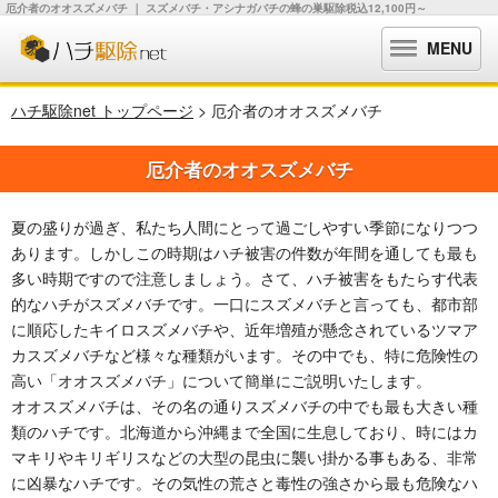
厄介者のオオスズメバチ ｜ スズメバチ・アシナガバチの蜂の巣駆除税込12,100円～
MENU
ハチ駆除net トップページ
> 厄介者のオオスズメバチ
厄介者のオオスズメバチ
夏の盛りが過ぎ、私たち人間にとって過ごしやすい季節になりつつ
あります。しかしこの時期はハチ被害の件数が年間を通しても最も
多い時期ですので注意しましょう。さて、ハチ被害をもたらす代表
的なハチがスズメバチです。一口にスズメバチと言っても、都市部
に順応したキイロスズメバチや、近年増殖が懸念されているツマア
カスズメバチなど様々な種類がいます。その中でも、特に危険性の
高い「オオスズメバチ」について簡単にご説明いたします。
オオスズメバチは、その名の通りスズメバチの中でも最も大きい種
類のハチです。北海道から沖縄まで全国に生息しており、時にはカ
マキリやキリギリスなどの大型の昆虫に襲い掛かる事もある、非常
に凶暴なハチです。その気性の荒さと毒性の強さから最も危険なハ