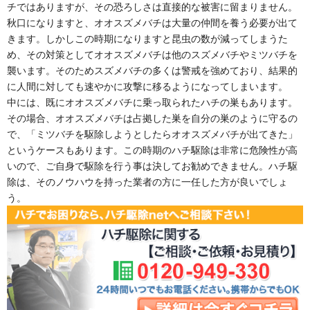
チではありますが、その恐ろしさは直接的な被害に留まりません。
秋口になりますと、オオスズメバチは大量の仲間を養う必要が出て
きます。しかしこの時期になりますと昆虫の数が減ってしまうた
め、その対策としてオオスズメバチは他のスズメバチやミツバチを
襲います。そのためスズメバチの多くは警戒を強めており、結果的
に人間に対しても速やかに攻撃に移るようになってしまいます。
中には、既にオオスズメバチに乗っ取られたハチの巣もあります。
その場合、オオスズメバチは占拠した巣を自分の巣のように守るの
で、「ミツバチを駆除しようとしたらオオスズメバチが出てきた」
というケースもあります。この時期のハチ駆除は非常に危険性が高
いので、ご自身で駆除を行う事は決してお勧めできません。ハチ駆
除は、そのノウハウを持った業者の方に一任した方が良いでしょ
う。