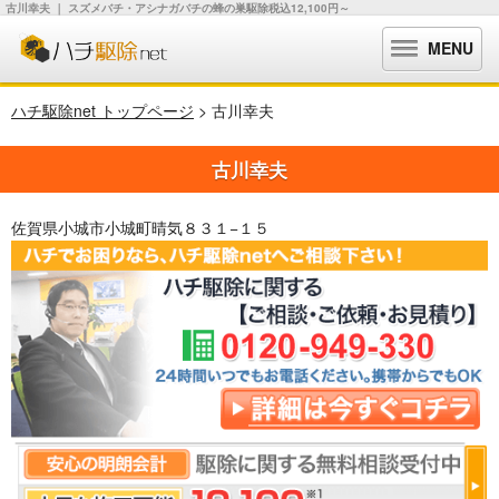
古川幸夫 ｜ スズメバチ・アシナガバチの蜂の巣駆除税込12,100円～
MENU
ハチ駆除net トップページ
> 古川幸夫
古川幸夫
佐賀県小城市小城町晴気８３１−１５