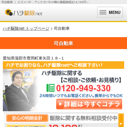
司自動車 ｜ スズメバチ・アシナガバチの蜂の巣駆除税込12,100円～
MENU
ハチ駆除net トップページ
> 司自動車
司自動車
愛知県蒲郡市豊岡町東矢田１８−１