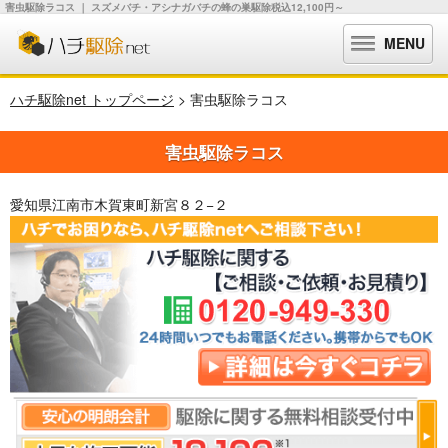
害虫駆除ラコス ｜ スズメバチ・アシナガバチの蜂の巣駆除税込12,100円～
MENU
ハチ駆除net トップページ
> 害虫駆除ラコス
害虫駆除ラコス
愛知県江南市木賀東町新宮８２−２