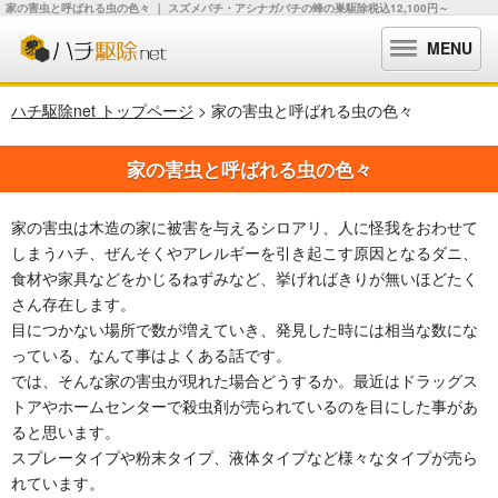
家の害虫と呼ばれる虫の色々 ｜ スズメバチ・アシナガバチの蜂の巣駆除税込12,100円～
MENU
ハチ駆除net トップページ
> 家の害虫と呼ばれる虫の色々
家の害虫と呼ばれる虫の色々
家の害虫は木造の家に被害を与えるシロアリ、人に怪我をおわせて
しまうハチ、ぜんそくやアレルギーを引き起こす原因となるダニ、
食材や家具などをかじるねずみなど、挙げればきりが無いほどたく
さん存在します。
目につかない場所で数が増えていき、発見した時には相当な数にな
っている、なんて事はよくある話です。
では、そんな家の害虫が現れた場合どうするか。最近はドラッグス
トアやホームセンターで殺虫剤が売られているのを目にした事があ
ると思います。
スプレータイプや粉末タイプ、液体タイプなど様々なタイプが売ら
れています。