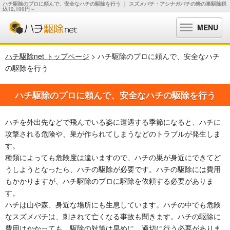
ハチ駆除のプロに頼んで、安全なハチの駆除を行う ｜ スズメバチ・アシナガバチの蜂の巣駆除税
込12,100円～
MENU
ハチ駆除net トップページ
> ハチ駆除のプロに頼んで、安全なハチ
の駆除を行う
ハチ駆除のプロに頼んで、安全なハチの駆除を行う
ハチを外出先などで飛んでいる姿に遭遇する季節になると、ハチに
攻撃される危険や、巣が作られてしまうなどのトラブルが発生しま
す。
種類によっても危険度は違いますので、ハチの巣が身近にできてど
うしようとなったら、ハチの駆除が必要です。ハチの駆除には費用
もかかりますが、ハチ駆除のプロに駆除を依頼する必要がありま
す。
ハチは山や森、身近な場所にも生息しています。ハチの中でも危険
なスズメバチは、刺されて亡くなる事故も聞きます。ハチの駆除に
費用はかかっても、駆除の対策は早めに、適切に行う必要がありま