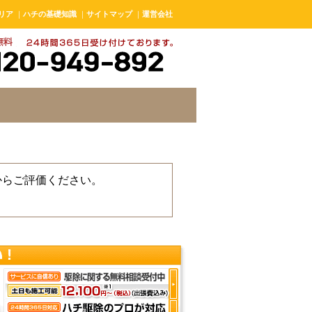
リア
｜
ハチの基礎知識
｜
サイトマップ
｜
運営会社
からご評価ください。