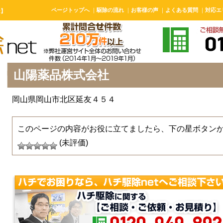
ページトップへ
｜
駆除の流れ
｜
お客様の声
｜
よくある質問
｜
対応エ
t】
山陽薬品株式会社
岡山県岡山市北区延友４５４
このページの内容がお役に立てましたら、下の星ボタン
(未評価)