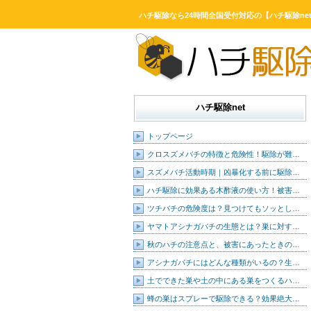
ハチ駆除なら24時間全国受付対応の【ハチ駆除ne
ハチ駆除net
トップページ
クロスズメバチの特徴と危険性！駆除が難…
スズメバチ活動時期｜凶暴化する前に駆除…
ハチ駆除に効果ある木酢液の使い方！被害…
ツチバチの危険度は？見つけてもソッとし…
ヤマトアシナガバチの生態とは？巣に対す…
秋のハチの注意点と、被害にあったときの…
アシナガバチにはどんな種類がいるの？生…
土でできた巣や土の中にある巣をつくるハ…
蜂の巣はスプレーで駆除できる？効果絶大…