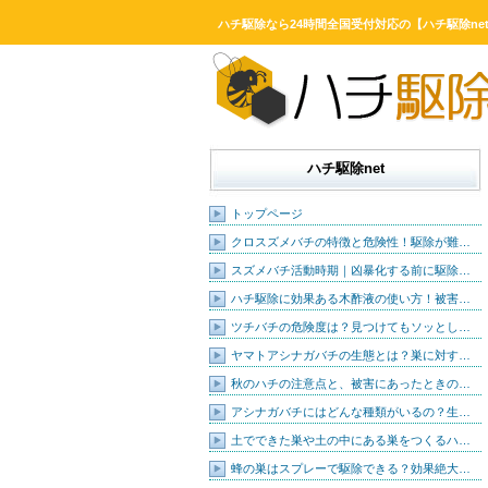
ハチ駆除なら24時間全国受付対応の【ハチ駆除ne
ハチ駆除net
トップページ
クロスズメバチの特徴と危険性！駆除が難…
スズメバチ活動時期｜凶暴化する前に駆除…
ハチ駆除に効果ある木酢液の使い方！被害…
ツチバチの危険度は？見つけてもソッとし…
ヤマトアシナガバチの生態とは？巣に対す…
秋のハチの注意点と、被害にあったときの…
アシナガバチにはどんな種類がいるの？生…
土でできた巣や土の中にある巣をつくるハ…
蜂の巣はスプレーで駆除できる？効果絶大…