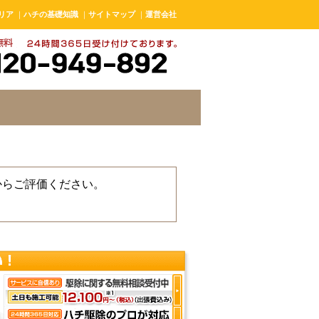
リア
｜
ハチの基礎知識
｜
サイトマップ
｜
運営会社
からご評価ください。