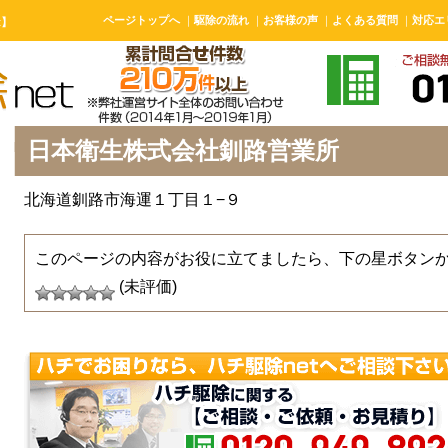
ページトップへ
｜
駆除の流れ
｜
お客様の声
｜
よくある質問
｜
対応エ
t】
日本衛生株式会社釧路営業所
北海道釧路市海運１丁目１−９
このページの内容がお役に立てましたら、下の星ボタン
(未評価)