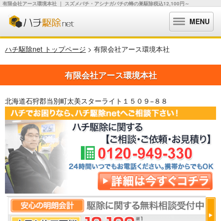
有限会社アース環境本社 ｜ スズメバチ・アシナガバチの蜂の巣駆除税込12,100円～
MENU
ハチ駆除net トップページ
> 有限会社アース環境本社
有限会社アース環境本社
北海道石狩郡当別町太美スターライト１５０９−８８