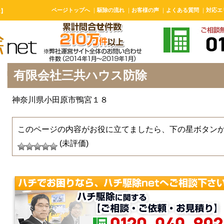
ページトップへ
｜
駆除の流れ
｜
お客様の声
｜
よくある質問
｜
対応エ
t】
有限会社三共ハウス防除
神奈川県小田原市鴨宮１８
このページの内容がお役に立てましたら、下の星ボタン
(未評価)