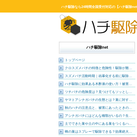
ハチ駆除なら24時間全国受付対応の【ハチ駆除ne
ハチ駆除net
トップページ
クロスズメバチの特徴と危険性！駆除が難…
スズメバチ活動時期｜凶暴化する前に駆除…
ハチ駆除に効果ある木酢液の使い方！被害…
ツチバチの危険度は？見つけてもソッとし…
ヤマトアシナガバチの生態とは？巣に対す…
秋のハチの注意点と、被害にあったときの…
アシナガバチにはどんな種類がいるの？生…
土でできた巣や土の中にある巣をつくるハ…
蜂の巣はスプレーで駆除できる？効果絶大…