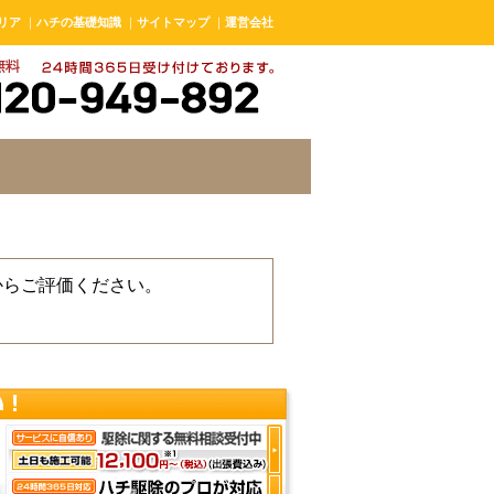
リア
｜
ハチの基礎知識
｜
サイトマップ
｜
運営会社
からご評価ください。