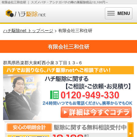
有限会社三和住研 ｜ スズメバチ・アシナガバチの蜂の巣駆除税込12,100円～
MENU
ハチ駆除net トップページ
> 有限会社三和住研
有限会社三和住研
群馬県邑楽郡大泉町西小泉３丁目１３−６