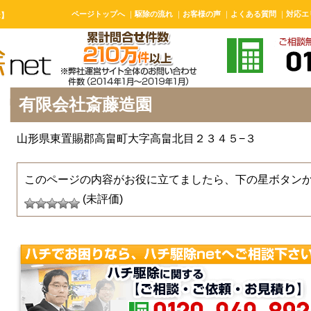
ページトップへ
｜
駆除の流れ
｜
お客様の声
｜
よくある質問
｜
対応エ
t】
有限会社斎藤造園
山形県東置賜郡高畠町大字高畠北目２３４５−３
このページの内容がお役に立てましたら、下の星ボタン
(未評価)