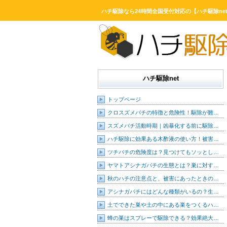
ハチ駆除なら24時間全国受付対応の【ハチ駆除ne
ハチ駆除net
トップページ
クロスズメバチの特徴と危険性！駆除が難…
スズメバチ活動時期｜凶暴化する前に駆除…
ハチ駆除に効果ある木酢液の使い方！被害…
ツチバチの危険度は？見つけてもソッとし…
ヤマトアシナガバチの生態とは？巣に対す…
秋のハチの注意点と、被害にあったときの…
アシナガバチにはどんな種類がいるの？生…
土でできた巣や土の中にある巣をつくるハ…
蜂の巣はスプレーで駆除できる？効果絶大…