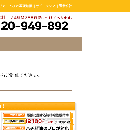
リア
｜
ハチの基礎知識
｜
サイトマップ
｜
運営会社
からご評価ください。