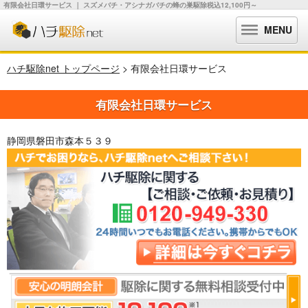
有限会社日環サービス ｜ スズメバチ・アシナガバチの蜂の巣駆除税込12,100円～
MENU
ハチ駆除net トップページ
> 有限会社日環サービス
有限会社日環サービス
静岡県磐田市森本５３９