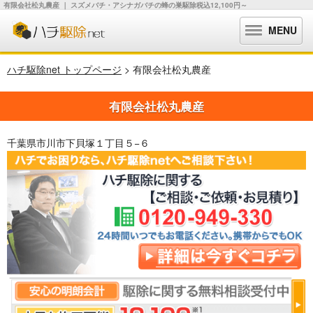
有限会社松丸農産 ｜ スズメバチ・アシナガバチの蜂の巣駆除税込12,100円～
MENU
ハチ駆除net トップページ
> 有限会社松丸農産
有限会社松丸農産
千葉県市川市下貝塚１丁目５−６