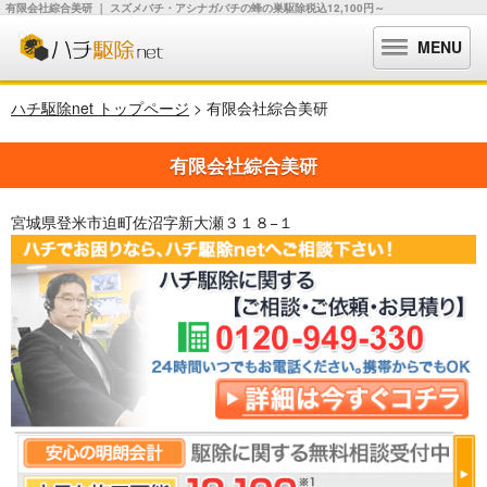
有限会社綜合美研 ｜ スズメバチ・アシナガバチの蜂の巣駆除税込12,100円～
MENU
ハチ駆除net トップページ
> 有限会社綜合美研
有限会社綜合美研
宮城県登米市迫町佐沼字新大瀬３１８−１