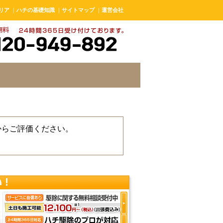
リア
｜
ハチの基礎知識
｜
サイトマップ
｜
運営会社
からご評価ください。