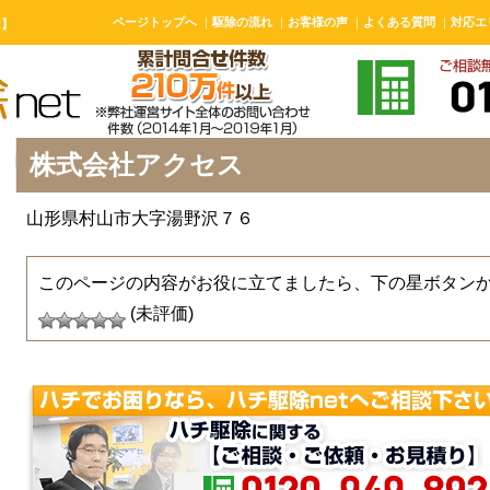
ページトップへ
｜
駆除の流れ
｜
お客様の声
｜
よくある質問
｜
対応エ
t】
株式会社アクセス
山形県村山市大字湯野沢７６
このページの内容がお役に立てましたら、下の星ボタン
(未評価)