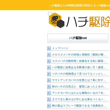
ハチ駆除なら24時間全国受付対応の【ハチ駆除ne
ハチ駆除net
トップページ
クロスズメバチの特徴と危険性！駆除が難…
スズメバチ活動時期｜凶暴化する前に駆除…
ハチ駆除に効果ある木酢液の使い方！被害…
ツチバチの危険度は？見つけてもソッとし…
ヤマトアシナガバチの生態とは？巣に対す…
秋のハチの注意点と、被害にあったときの…
アシナガバチにはどんな種類がいるの？生…
土でできた巣や土の中にある巣をつくるハ…
蜂の巣はスプレーで駆除できる？効果絶大…