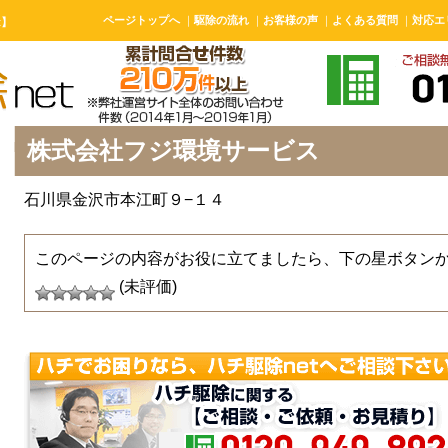
ページトップへ
｜
駆除の流れ
｜
お客様の声
｜
よくある質問
｜
対応エ
t】
株式会社フジ環境サービス
石川県金沢市本江町９−１４
このページの内容がお役に立てましたら、下の星ボタン
(未評価)