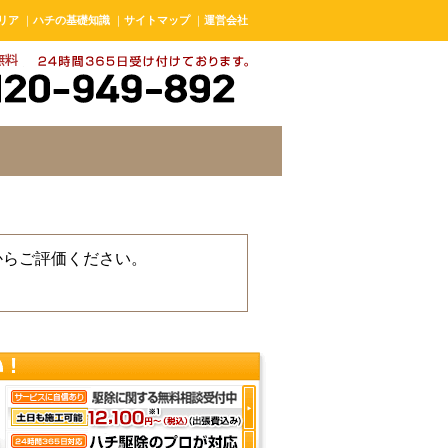
リア
｜
ハチの基礎知識
｜
サイトマップ
｜
運営会社
からご評価ください。