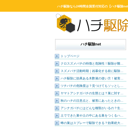
ハチ駆除なら24時間全国受付対応の【ハチ駆除ne
ハチ駆除net
トップページ
クロスズメバチの特徴と危険性！駆除が難…
スズメバチ活動時期｜凶暴化する前に駆除…
ハチ駆除に効果ある木酢液の使い方！被害…
ツチバチの危険度は？見つけてもソッとし…
ヤマトアシナガバチの生態とは？巣に対す…
秋のハチの注意点と、被害にあったときの…
アシナガバチにはどんな種類がいるの？生…
土でできた巣や土の中にある巣をつくるハ…
蜂の巣はスプレーで駆除できる？効果絶大…