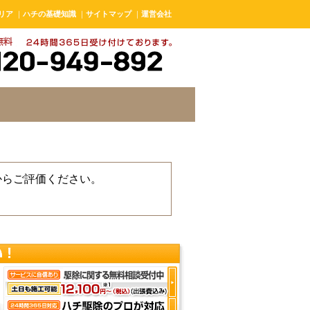
リア
｜
ハチの基礎知識
｜
サイトマップ
｜
運営会社
からご評価ください。