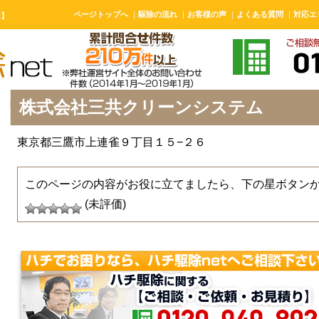
ページトップへ
｜
駆除の流れ
｜
お客様の声
｜
よくある質問
｜
対応エ
t】
株式会社三共クリーンシステム
東京都三鷹市上連雀９丁目１５−２６
このページの内容がお役に立てましたら、下の星ボタン
(未評価)