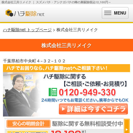
株式会社三共リメイク ｜ スズメバチ・アシナガバチの蜂の巣駆除税込12,100円～
MENU
ハチ駆除net トップページ
> 株式会社三共リメイク
株式会社三共リメイク
千葉県柏市中央町４−３２−１０２