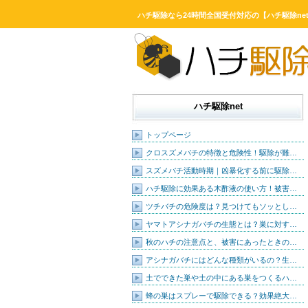
ハチ駆除なら24時間全国受付対応の【ハチ駆除ne
ハチ駆除net
トップページ
クロスズメバチの特徴と危険性！駆除が難…
スズメバチ活動時期｜凶暴化する前に駆除…
ハチ駆除に効果ある木酢液の使い方！被害…
ツチバチの危険度は？見つけてもソッとし…
ヤマトアシナガバチの生態とは？巣に対す…
秋のハチの注意点と、被害にあったときの…
アシナガバチにはどんな種類がいるの？生…
土でできた巣や土の中にある巣をつくるハ…
蜂の巣はスプレーで駆除できる？効果絶大…