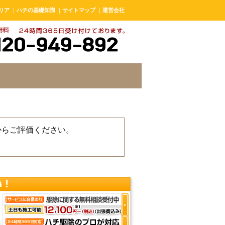
リア
｜
ハチの基礎知識
｜
サイトマップ
｜
運営会社
からご評価ください。