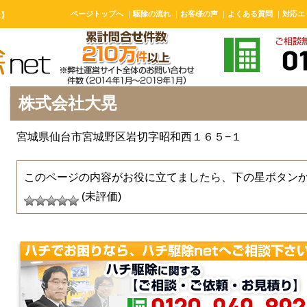
ページトップへ
｜
駆除の流れ
｜
お客様の声
｜
よくある質問
｜
対応エ
t】
株式会社大晃
宮城県仙台市宮城野区岩切字昭和西１６５−１
このページの内容がお役に立てましたら、下の星ボタン
(未評価)