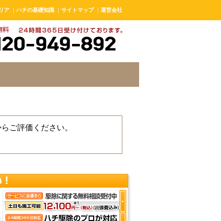
リア
｜
ハチの基礎知識
｜
サイトマップ
｜
運営会社
からご評価ください。