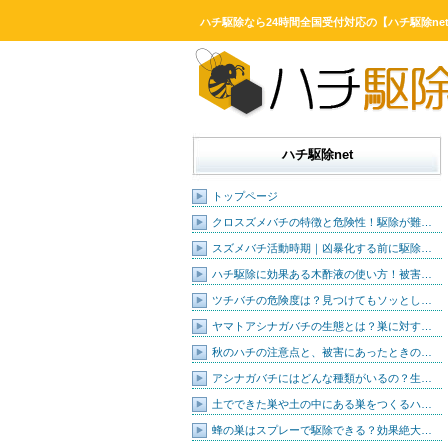
ハチ駆除なら24時間全国受付対応の【ハチ駆除ne
ハチ駆除net
トップページ
クロスズメバチの特徴と危険性！駆除が難…
スズメバチ活動時期｜凶暴化する前に駆除…
ハチ駆除に効果ある木酢液の使い方！被害…
ツチバチの危険度は？見つけてもソッとし…
ヤマトアシナガバチの生態とは？巣に対す…
秋のハチの注意点と、被害にあったときの…
アシナガバチにはどんな種類がいるの？生…
土でできた巣や土の中にある巣をつくるハ…
蜂の巣はスプレーで駆除できる？効果絶大…