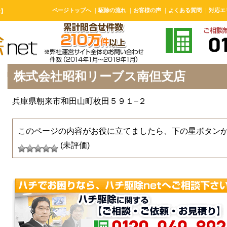
ページトップへ
｜
駆除の流れ
｜
お客様の声
｜
よくある質問
｜
対応エ
t】
株式会社昭和リーブス南但支店
兵庫県朝来市和田山町枚田５９１−２
このページの内容がお役に立てましたら、下の星ボタン
(未評価)