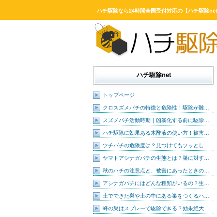
ハチ駆除なら24時間全国受付対応の【ハチ駆除ne
ハチ駆除net
トップページ
クロスズメバチの特徴と危険性！駆除が難…
スズメバチ活動時期｜凶暴化する前に駆除…
ハチ駆除に効果ある木酢液の使い方！被害…
ツチバチの危険度は？見つけてもソッとし…
ヤマトアシナガバチの生態とは？巣に対す…
秋のハチの注意点と、被害にあったときの…
アシナガバチにはどんな種類がいるの？生…
土でできた巣や土の中にある巣をつくるハ…
蜂の巣はスプレーで駆除できる？効果絶大…