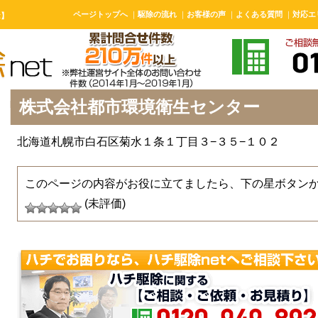
ページトップへ
｜
駆除の流れ
｜
お客様の声
｜
よくある質問
｜
対応エ
t】
株式会社都市環境衛生センター
北海道札幌市白石区菊水１条１丁目３−３５−１０２
このページの内容がお役に立てましたら、下の星ボタン
(未評価)