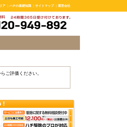
リア
｜
ハチの基礎知識
｜
サイトマップ
｜
運営会社
からご評価ください。