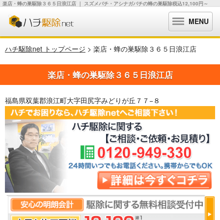
楽店・蜂の巣駆除３６５日浪江店 ｜ スズメバチ・アシナガバチの蜂の巣駆除税込12,100円～
MENU
ハチ駆除net トップページ
> 楽店・蜂の巣駆除３６５日浪江店
楽店・蜂の巣駆除３６５日浪江店
福島県双葉郡浪江町大字田尻字みどりが丘７７−８