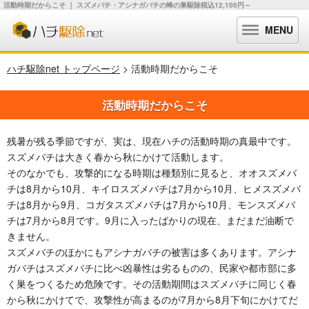
活動時期だからこそ ｜ スズメバチ・アシナガバチの蜂の巣駆除税込12,100円～
MENU
ハチ駆除net トップページ
> 活動時期だからこそ
活動時期だからこそ
残暑が残る季節ですが、実は、現在ハチの活動時期の真最中です。
スズメバチは大きく春から秋にかけて活動します。
そのなかでも、攻撃的になる時期は種類別に見ると、オオスズメバ
チは8月から10月、キイロスズメバチは7月から10月、ヒメスズメバ
チは8月から9月、コガタスズメバチは7月から10月、モンスズメバ
チは7月から8月です。9月に入ったばかりの現在、まだまだ油断で
きません。
スズメバチのほかにもアシナガバチの被害は多くあります。アシナ
ガバチはスズメバチに比べ凶暴性は劣るものの、民家や都市部に多
く巣をつくるため危険です。その活動期間はスズメバチに同じく春
から秋にかけてで、攻撃性が高まるのが7月から8月下旬にかけてだ