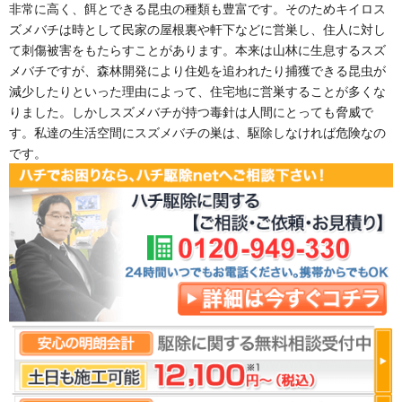
非常に高く、餌とできる昆虫の種類も豊富です。そのためキイロス
ズメバチは時として民家の屋根裏や軒下などに営巣し、住人に対し
て刺傷被害をもたらすことがあります。本来は山林に生息するスズ
メバチですが、森林開発により住処を追われたり捕獲できる昆虫が
減少したりといった理由によって、住宅地に営巣することが多くな
りました。しかしスズメバチが持つ毒針は人間にとっても脅威で
す。私達の生活空間にスズメバチの巣は、駆除しなければ危険なの
です。