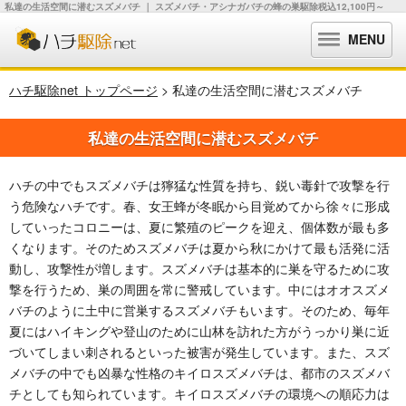
私達の生活空間に潜むスズメバチ ｜ スズメバチ・アシナガバチの蜂の巣駆除税込12,100円～
MENU
ハチ駆除net トップページ
> 私達の生活空間に潜むスズメバチ
私達の生活空間に潜むスズメバチ
ハチの中でもスズメバチは獰猛な性質を持ち、鋭い毒針で攻撃を行
う危険なハチです。春、女王蜂が冬眠から目覚めてから徐々に形成
していったコロニーは、夏に繁殖のピークを迎え、個体数が最も多
くなります。そのためスズメバチは夏から秋にかけて最も活発に活
動し、攻撃性が増します。スズメバチは基本的に巣を守るために攻
撃を行うため、巣の周囲を常に警戒しています。中にはオオスズメ
バチのように土中に営巣するスズメバチもいます。そのため、毎年
夏にはハイキングや登山のために山林を訪れた方がうっかり巣に近
づいてしまい刺されるといった被害が発生しています。また、スズ
メバチの中でも凶暴な性格のキイロスズメバチは、都市のスズメバ
チとしても知られています。キイロスズメバチの環境への順応力は