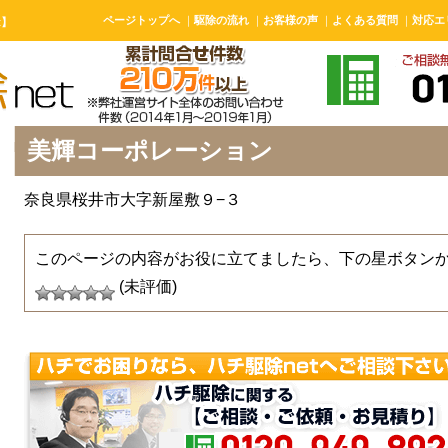
ページトップへ
｜
駆除の流れ
｜
お客様の声
｜
よくある質問
｜
対応エ
t】
美輝コーポレーション
奈良県桜井市大字新屋敷９−３
このページの内容がお役に立てましたら、下の星ボタン
(未評価)