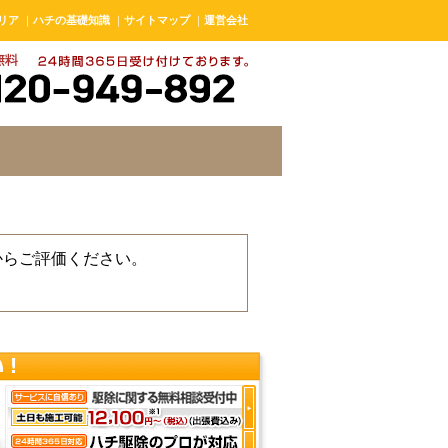
リア
｜
ハチの基礎知識
｜
サイトマップ
｜
運営会社
からご評価ください。