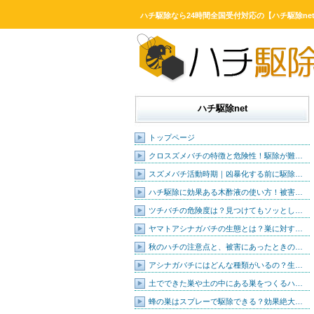
ハチ駆除なら24時間全国受付対応の【ハチ駆除ne
ハチ駆除net
トップページ
クロスズメバチの特徴と危険性！駆除が難…
スズメバチ活動時期｜凶暴化する前に駆除…
ハチ駆除に効果ある木酢液の使い方！被害…
ツチバチの危険度は？見つけてもソッとし…
ヤマトアシナガバチの生態とは？巣に対す…
秋のハチの注意点と、被害にあったときの…
アシナガバチにはどんな種類がいるの？生…
土でできた巣や土の中にある巣をつくるハ…
蜂の巣はスプレーで駆除できる？効果絶大…