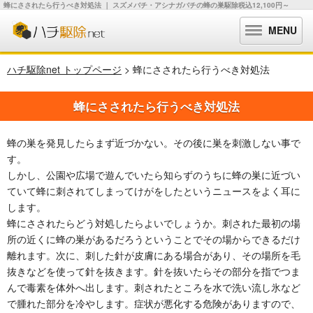
蜂にさされたら行うべき対処法 ｜ スズメバチ・アシナガバチの蜂の巣駆除税込12,100円～
MENU
ハチ駆除net トップページ
> 蜂にさされたら行うべき対処法
蜂にさされたら行うべき対処法
蜂の巣を発見したらまず近づかない。その後に巣を刺激しない事で
す。
しかし、公園や広場で遊んでいたら知らずのうちに蜂の巣に近づい
ていて蜂に刺されてしまってけがをしたというニュースをよく耳に
します。
蜂にさされたらどう対処したらよいでしょうか。刺された最初の場
所の近くに蜂の巣があるだろうということでその場からできるだけ
離れます。次に、刺した針が皮膚にある場合があり、その場所を毛
抜きなどを使って針を抜きます。針を抜いたらその部分を指でつま
んで毒素を体外へ出します。刺されたところを水で洗い流し氷など
で腫れた部分を冷やします。症状が悪化する危険がありますので、