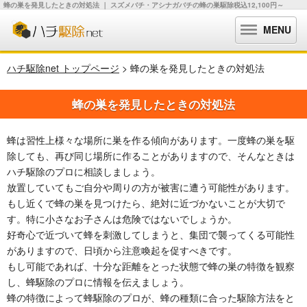
蜂の巣を発見したときの対処法 ｜ スズメバチ・アシナガバチの蜂の巣駆除税込12,100円～
MENU
ハチ駆除net トップページ
> 蜂の巣を発見したときの対処法
蜂の巣を発見したときの対処法
蜂は習性上様々な場所に巣を作る傾向があります。一度蜂の巣を駆
除しても、再び同じ場所に作ることがありますので、そんなときは
ハチ駆除のプロに相談しましょう。
放置していてもご自分や周りの方が被害に遭う可能性があります。
もし近くで蜂の巣を見つけたら、絶対に近づかないことが大切で
す。特に小さなお子さんは危険ではないでしょうか。
好奇心で近づいて蜂を刺激してしまうと、集団で襲ってくる可能性
がありますので、日頃から注意喚起を促すべきです。
もし可能であれば、十分な距離をとった状態で蜂の巣の特徴を観察
し、蜂駆除のプロに情報を伝えましょう。
蜂の特徴によって蜂駆除のプロが、蜂の種類に合った駆除方法をと