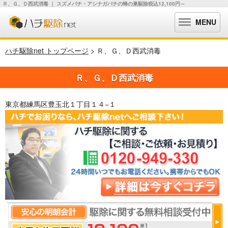
Ｒ、Ｇ、Ｄ西武消毒 ｜ スズメバチ・アシナガバチの蜂の巣駆除税込12,100円～
MENU
ハチ駆除net トップページ
> Ｒ、Ｇ、Ｄ西武消毒
Ｒ、Ｇ、Ｄ西武消毒
東京都練馬区豊玉北１丁目１４−１