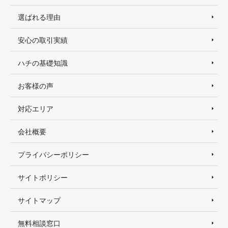
選ばれる理由
安心の取引実績
ハチの基礎知識
お客様の声
対応エリア
会社概要
プライバシーポリシー
サイトポリシー
サイトマップ
無料相談窓口