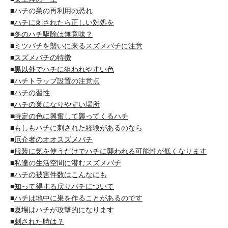
■
ハチの巣の再利用の恐れ
■
ハチに刺されたら正しい対処を
■
冬のハチ駆除は無意味？
■
ミツバチを襲いに来るスズメバチに注意
■
スズメバチの特徴
■
黒以外でハチに狙われやすい色
■
ハチトラップ設置の注意点
■
ハチの習性
■
ハチの巣になりやすい場所
■
特定の色に興奮して襲ってくるハチ
■
もしもハチに刺された経験があるのなら
■
厄介者のオオスズメバチ
■
服装に気を使うだけでハチに襲われる可能性が低くなります
■
私達の生活空間に潜むスズメバチ
■
ハチの被害件数はこんなにも
■
知って得する戻りバチについて
■
ハチは地中に巣を作ることがあるのです
■
夏場はハチが攻撃的になります
■
刺された時は？