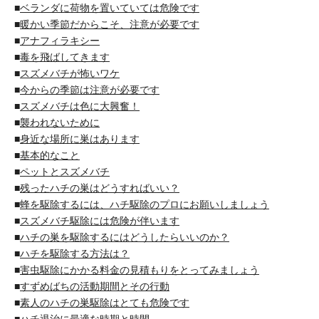
■
ベランダに荷物を置いていては危険です
■
暖かい季節だからこそ、注意が必要です
■
アナフィラキシー
■
毒を飛ばしてきます
■
スズメバチが怖いワケ
■
今からの季節は注意が必要です
■
スズメバチは色に大興奮！
■
襲われないために
■
身近な場所に巣はあります
■
基本的なこと
■
ペットとスズメバチ
■
残ったハチの巣はどうすればいい？
■
蜂を駆除するには、ハチ駆除のプロにお願いしましょう
■
スズメバチ駆除には危険が伴います
■
ハチの巣を駆除するにはどうしたらいいのか？
■
ハチを駆除する方法は？
■
害虫駆除にかかる料金の見積もりをとってみましょう
■
すずめばちの活動期間とその行動
■
素人のハチの巣駆除はとても危険です
■
ハチ退治に最適な時期と時間