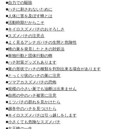
■
自力での駆除
■
ハチに刺されないために
■
人体に害を及ぼす蜂とは
■
活動時期だからこそ
■
キイロスズメバチのおそろしさ
■
スズメバチの注意点
■
よく見るアシナガバチの生態と危険性
■
蜂の巣を発見したときの対処法
■
単独行動と団体行動の蜂
■
ハチ対策グッズもあります
■
巣の形状でハチの種類を判別出来る場合があります
■
とっくり状のハチの巣に注意
■
ツマアカスズメバチの恐怖
■
規模の小さい巣でも油断は出来ません
■
自然の中のハチ被害に注意
■
ミツバチの群れを見かけたら
■
越冬中のハチを見つけたら
■
キイロスズメバチは引っ越しをします
■
小さくても危険なスズメバチ
■
女王蜂の一生