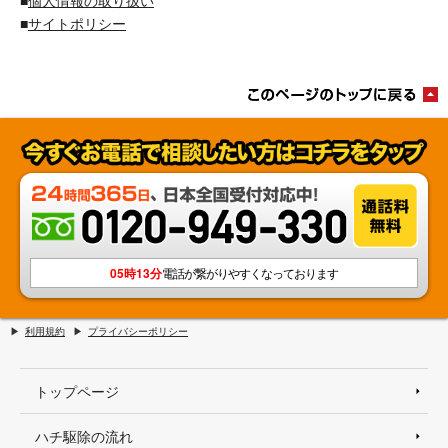
■
個人情報の取り扱い
■
サイトポリシー
05時13分
電話が繋がりやすくなっております
利用規約
プライバシーポリシー
トップページ
ハチ駆除の流れ