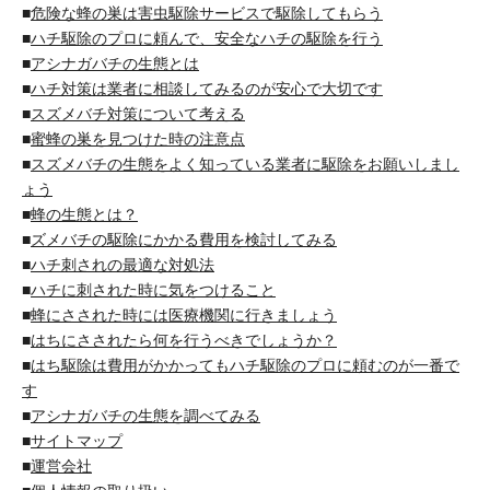
■
危険な蜂の巣は害虫駆除サービスで駆除してもらう
■
ハチ駆除のプロに頼んで、安全なハチの駆除を行う
■
アシナガバチの生態とは
■
ハチ対策は業者に相談してみるのが安心で大切です
■
スズメバチ対策について考える
■
蜜蜂の巣を見つけた時の注意点
■
スズメバチの生態をよく知っている業者に駆除をお願いしまし
ょう
■
蜂の生態とは？
■
ズメバチの駆除にかかる費用を検討してみる
■
ハチ刺されの最適な対処法
■
ハチに刺された時に気をつけること
■
蜂にさされた時には医療機関に行きましょう
■
はちにさされたら何を行うべきでしょうか？
■
はち駆除は費用がかかってもハチ駆除のプロに頼むのが一番で
す
■
アシナガバチの生態を調べてみる
■
サイトマップ
■
運営会社