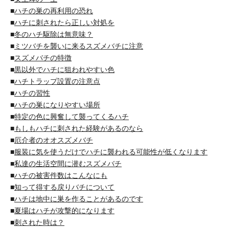
■
ハチの巣の再利用の恐れ
■
ハチに刺されたら正しい対処を
■
冬のハチ駆除は無意味？
■
ミツバチを襲いに来るスズメバチに注意
■
スズメバチの特徴
■
黒以外でハチに狙われやすい色
■
ハチトラップ設置の注意点
■
ハチの習性
■
ハチの巣になりやすい場所
■
特定の色に興奮して襲ってくるハチ
■
もしもハチに刺された経験があるのなら
■
厄介者のオオスズメバチ
■
服装に気を使うだけでハチに襲われる可能性が低くなります
■
私達の生活空間に潜むスズメバチ
■
ハチの被害件数はこんなにも
■
知って得する戻りバチについて
■
ハチは地中に巣を作ることがあるのです
■
夏場はハチが攻撃的になります
■
刺された時は？