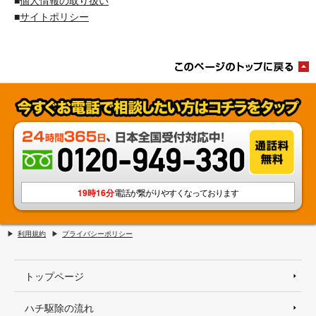
■
個人情報の取り扱い
■
サイトポリシー
19時16分
電話が繋がりやすくなっております
利用規約
プライバシーポリシー
トップページ
ハチ駆除の流れ