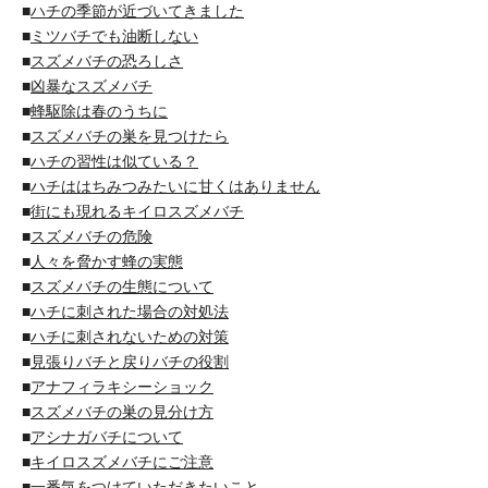
■
ハチの季節が近づいてきました
■
ミツバチでも油断しない
■
スズメバチの恐ろしさ
■
凶暴なスズメバチ
■
蜂駆除は春のうちに
■
スズメバチの巣を見つけたら
■
ハチの習性は似ている？
■
ハチははちみつみたいに甘くはありません
■
街にも現れるキイロスズメバチ
■
スズメバチの危険
■
人々を脅かす蜂の実態
■
スズメバチの生態について
■
ハチに刺された場合の対処法
■
ハチに刺されないための対策
■
見張りバチと戻りバチの役割
■
アナフィラキシーショック
■
スズメバチの巣の見分け方
■
アシナガバチについて
■
キイロスズメバチにご注意
■
一番気をつけていただきたいこと