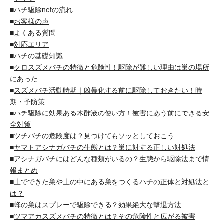
■
ハチ駆除netの流れ
■
お客様の声
■
よくある質問
■
対応エリア
■
ハチの基礎知識
■
クロスズメバチの特徴と危険性！駆除が難しい理由は巣の場所
にあった
■
スズメバチ活動時期｜凶暴化する前に駆除しておきたい！時
期・予防策
■
ハチ駆除に効果ある木酢液の使い方！被害にあう前にできる安
全対策
■
ツチバチの危険度は？見つけてもソッとしておこう
■
ヤマトアシナガバチの生態とは？巣に対する正しい対処法
■
アシナガバチにはどんな種類がいるの？生態から駆除法まで情
報まとめ
■
土でできた巣や土の中にある巣をつくるハチの正体と対処法と
は？
■
蜂の巣はスプレーで駆除できる？効果絶大な撃退方法
■
ツマアカスズメバチの特徴とは？その危険性と広がる被害